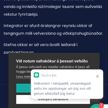
vanda og innleiða nútímalegar lausnir sem auðvelda
rekstur fyrirtækja.
Integrator er afurð áralangrar reynslu okkar af
tengingum milli vefverslana og viðskiptahugbúnaðar.
Stefna okkar er að vera ávallt leiðandi í
samþættingum.
Við notum vafrakökur á þessari vefsíðu
Á þessu vefsvæði eru notaðar vafrakökur til þess að
tryggja bestu mögulegu upplifun notenda.
Lesa meira
Leyfa vafrakökur
Allur réttur áskilinn.
Stillingar á vafrakökum