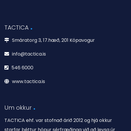
TACTICA
Smáratorg 3, 17.hæð, 201 Kópavogur
info@tactica.is
546 6000
www.tactica.is
Um okkur
TACTICA ehf. var stofnað árið 2012 og hjá okkur
starfar þéttur hópur sérfræðinga við að leysa úr